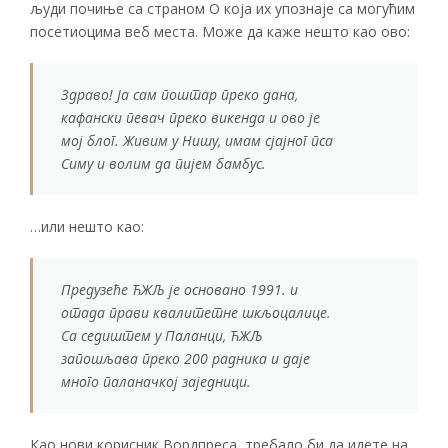
људи почиње са страном О која их упознаје са могућим
посетиоцима веб места. Може да каже нешто као ово:
Здраво! Ја сам поштар преко дана,
кафански певач преко викенда и ово је
мој блог. Живим у Нишу, имам сјајног пса
Симу и волим да пијем бамбус.
…или нешто као:
Предузеће ЋЖЉ је основано 1991. и
отада прави квалитетне шкљоцалице.
Са седиштем у Паланци, ЋЖЉ
запошљава преко 200 радника и даје
много паланачкој заједници.
Као нови корисник Вордпреса, требало би да идете на