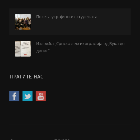
Посета украјинских студената
Изложба „Српска лексикографија од Вука до
данас“
ПРАТИТЕ НАС