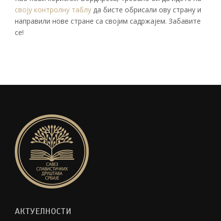
своју контролну таблу
да бисте обрисали ову страну и
направили нове стране са својим садржајем. Забавите
се!
АКТУЕЛНОСТИ