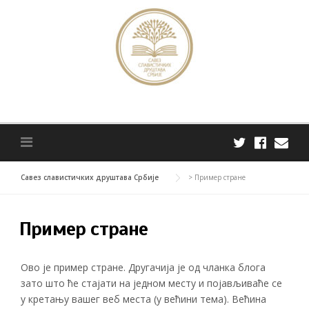
Skip
to
content
Савез славистичких друштава Србије
>
Пример стране
Пример стране
Ово је пример стране. Другачија је од чланка блога
зато што ће стајати на једном месту и појављиваће се
у кретању вашег веб места (у већини тема). Већина