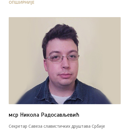
ОПШИРНИЈЕ
мср Никола Радосављевић
Секретар Савеза славистичких друштава Србије