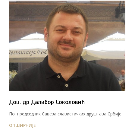
Доц. др Далибор Соколовић
Потпредседник Савеза славистичких друштава Србије
ОПШИРНИЈЕ