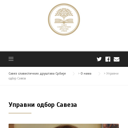
Skip
to
content
Савез славистичких друштава Србије
>
О нама
>
Управни
одбор Савеза
Управни одбор Савеза