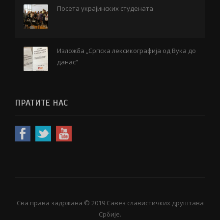
Посета украјинских студената
Изложба „Српска лексикографија од Вука до
данас“
ПРАТИТЕ НАС
Сва права задржана © 2019 Савез славистичких друштава
Србије.